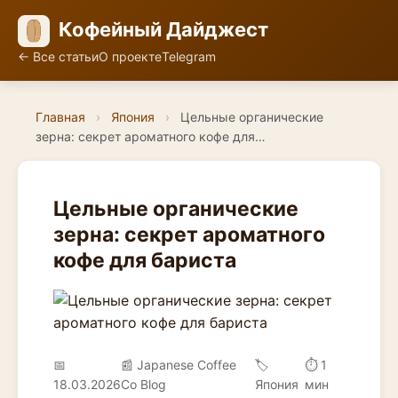
Кофейный Дайджест
← Все статьи
О проекте
Telegram
Главная
›
Япония
›
Цельные органические
зерна: секрет ароматного кофе для…
Цельные органические
зерна: секрет ароматного
кофе для бариста
📅
📰 Japanese Coffee
🏷️
⏱ 1
18.03.2026
Co Blog
Япония
мин