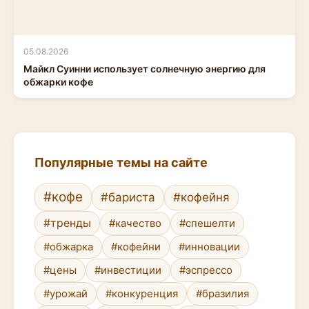
05.08.2026
Майкл Суинни использует солнечную энергию для
обжарки кофе
Популярные темы на сайте
#кофе
#бариста
#кофейня
#тренды
#качество
#спешелти
#обжарка
#кофейни
#инновации
#цены
#инвестиции
#эспрессо
#урожай
#конкуренция
#бразилия