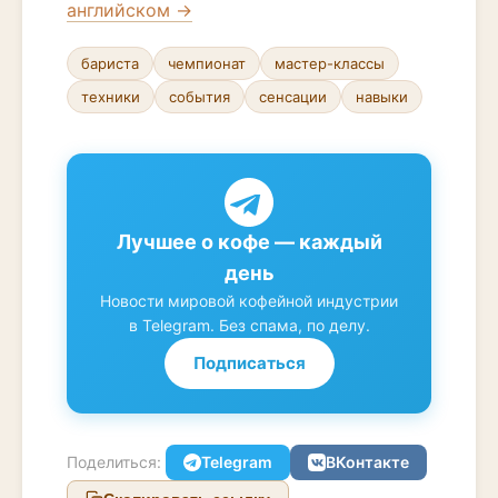
английском →
бариста
чемпионат
мастер-классы
техники
события
сенсации
навыки
Лучшее о кофе — каждый
день
Новости мировой кофейной индустрии
в Telegram. Без спама, по делу.
Подписаться
Поделиться:
Telegram
ВКонтакте