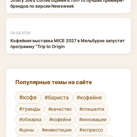
Jittery Joe’s Coffee оценен в топ-10 лучших премиум-
брендов по версии Newsweek
06.08.2026
Кофейная выставка MICE 2027 в Мельбурне запустит
программу "Trip to Origin
Популярные темы на сайте
#кофе
#бариста
#кофейня
#тренды
#качество
#спешелти
#обжарка
#кофейни
#инновации
#цены
#инвестиции
#эспрессо