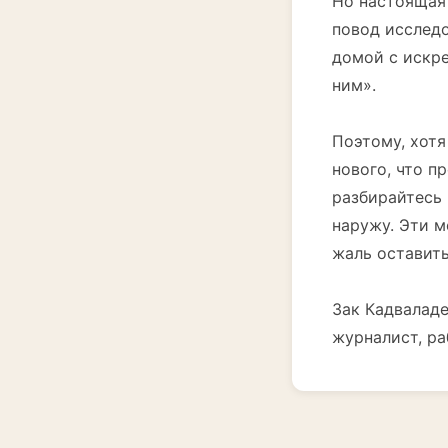
Но настоящая 
повод исследо
домой с искр
ним».
Поэтому, хотя
нового, что п
разбирайтесь 
наружу. Эти м
жаль оставить
Зак Кадвалад
журналист, ра