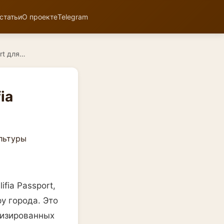
статьи
О проекте
Telegram
rt для…
ia
fia Passport,
у города. Это
лизированных