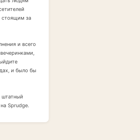
«дать людям
сетителей
, стоящим за
лнения и всего
 вечеринками,
Выйдите
дах, и было бы
и штатный
на Sprudge.