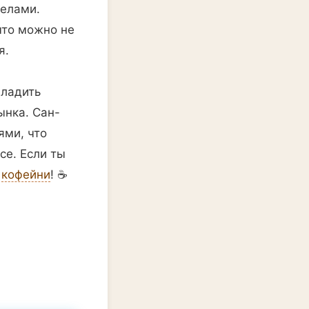
делами.
что можно не
я.
аладить
ынка. Сан-
ями, что
се. Если ты
е
кофейни
! ☕️