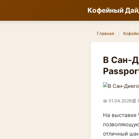
Кофейный Да
Главная
›
Кофейн
В Сан-Д
Passpor
📅 01.04.2026
📰 
На выставке W
позволяющую 
отличный шан