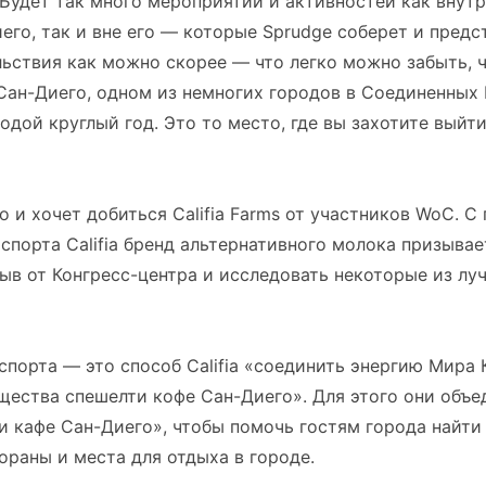
 Будет так много мероприятий и активностей как внутр
его, так и вне его — которые Sprudge соберет и предс
ьствия как можно скорее — что легко можно забыть, 
Сан-Диего, одном из немногих городов в Соединенных
одой круглый год. Это то место, где вы захотите выйти
о и хочет добиться Califia Farms от участников WoC. 
порта Califia бренд альтернативного молока призыва
ыв от Конгресс-центра и исследовать некоторые из лу
порта — это способ Califia «соединить энергию Мира 
ества спешелти кофе Сан-Диего». Для этого они объе
 кафе Сан-Диего», чтобы помочь гостям города найти
ораны и места для отдыха в городе.