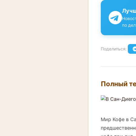
Лучш
Новост
по дел
Поделиться:
Полный те
Мир Кофе в Са
предшественн