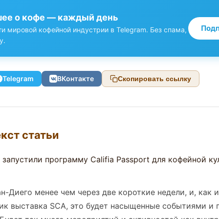
ее о кофе — каждый день
Подп
и мировой кофейной индустрии в Telegram. Без спама,
у.
Telegram
ВКонтакте
Скопировать ссылку
кст статьи
н-Диего менее чем через две короткие недели, и, как и
ик выставка SCA, это будет насыщенные событиями и 