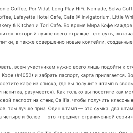
nic Coffee, Por Vida!, Long Play HiFi, Nomade, Selva Coff
ffee, Lafayette Hotel Cafe, Cafe @ Invigatorium, Little Whi
Bakery & Kitchen и Tori Cafe. Во время Мира Кофе каждое
питок, который лучше всего отражает его суть, включ
итки, а также совершенно новые коктейли, созданные
.
вать, всем участникам нужно всего лишь подойти к сте
 Кофе (#4052) и забрать паспорт, карта прилагается. В
посетите кафе из списка, где вы получите штамп в свое
и напитка, разумеется). Как только вы посетите как м
 свой паспорт на стенд Califia, чтобы получить классны
в, тем лучше приз. Один штамп — это сумка, два штам
а четыре и более — это «предмет ограниченной серии»