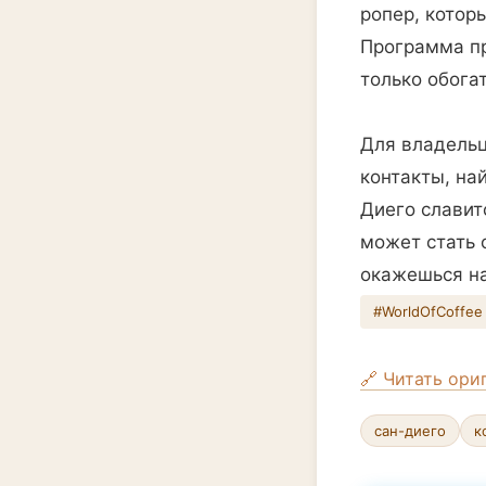
ропер, котор
Программа пр
только обога
Для владельц
контакты, на
Диего славит
может стать 
окажешься на
#WorldOfCoffee
🔗 Читать ори
сан-диего
к