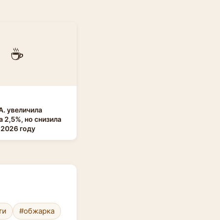
☕
A. увеличила
а 2,5%, но снизила
 2026 году
ти
#обжарка