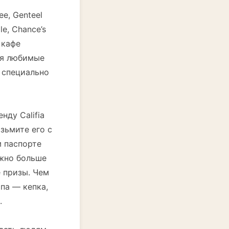
ee, Genteel
le, Chance’s
 кафе
ая любимые
 специально
нду Califia
озьмите его с
м паспорте
ожно больше
е призы. Чем
па — кепка,
.