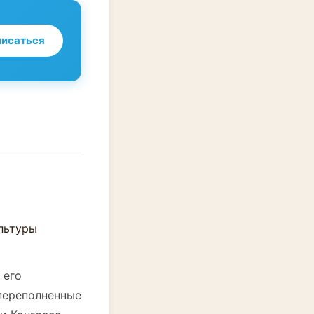
исаться
 его
переполненные