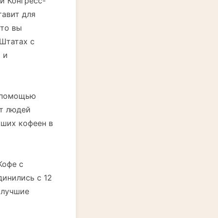
и Конгресс-
тавит для
что вы
 Штатах с
 и
С помощью
ет людей
чших кофеен в
Кофе с
динились с 12
 лучшие