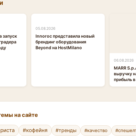
и
05.08.2026
а запуск
Innoroc представила новый
градера
брендинг оборудования
оду
Beyond на HostMilano
06.08.2026
MARR S.p.
выручку н
прибыль в
емы на сайте
риста
#кофейня
#тренды
#качество
#спешел