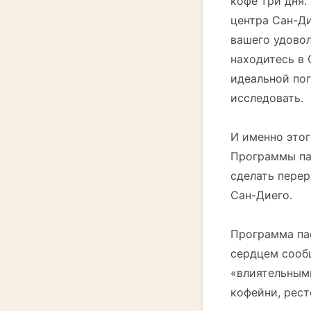
кофе три дня.
центра Сан-Ди
вашего удовол
находитесь в 
идеальной пог
исследовать.
И именно этог
Программы пас
сделать перер
Сан-Диего.
Программа пас
сердцем сообщ
«влиятельными
кофейни, рест