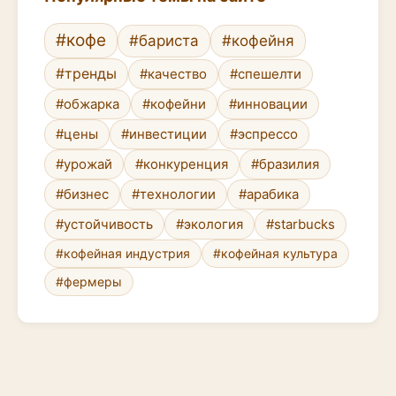
#кофе
#бариста
#кофейня
#тренды
#качество
#спешелти
#обжарка
#кофейни
#инновации
#цены
#инвестиции
#эспрессо
#урожай
#конкуренция
#бразилия
#бизнес
#технологии
#арабика
#устойчивость
#экология
#starbucks
#кофейная индустрия
#кофейная культура
#фермеры