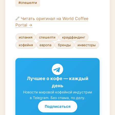
#спешелти
🔗 Читать оригинал на World Coffee
Portal →
испания
спешелти
краудфандинг
кофейня
европа
бренды
инвесторы
Лучшее о кофе — каждый
день
Новости мировой кофейной индустрии
в Telegram. Без спама, по делу.
Подписаться